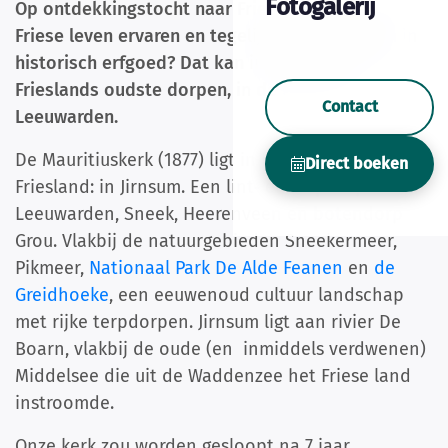
Fotogalerij
Op ontdekkingstocht naar Friesland? Het lokale
Friese leven ervaren en tegelijkertijd uitrusten in
historisch erfgoed? Dat kan in Jirnsum, een van
Frieslands oudste dorpen, in de gemeente
Contact
Leeuwarden.
De Mauritiuskerk (1877) ligt in het hart van
Direct boeken
Friesland: in Jirnsum. Een lint- en terpdorp tussen
Leeuwarden, Sneek, Heerenveen en botendorp
Grou. Vlakbij de natuurgebieden Sneekermeer,
Pikmeer,
Nationaal Park De Alde Feanen
en
de
Greidhoeke
, een eeuwenoud cultuur landschap
met rijke terpdorpen. Jirnsum ligt aan rivier De
Boarn, vlakbij de oude (en inmiddels verdwenen)
Middelsee die uit de Waddenzee het Friese land
instroomde.
Onze kerk zou worden gesloopt na 7 jaar