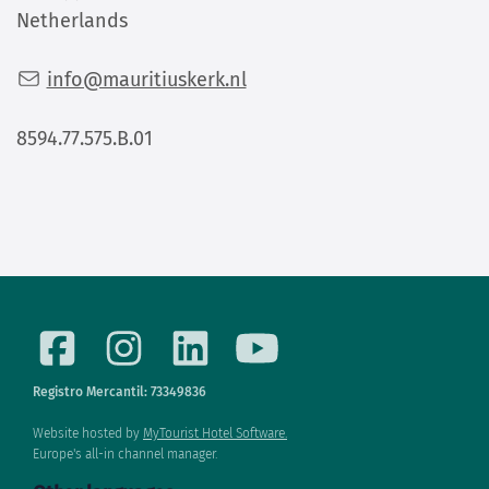
Netherlands
info@mauritiuskerk.nl
8594.77.575.B.01
Registro Mercantil: 73349836
Website hosted by
MyTourist Hotel Software.
Europe's all-in channel manager.