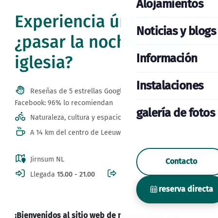
Alojamientos
Experiencia única:
Noticias y blogs
¿pasar la noche en una
Información
iglesia?
Instalaciones
Reseñas de 5 estrellas Google I Booking: 8.9 I Reseñas
Facebook: 96% lo recomiendan
galería de fotos
Naturaleza, cultura y espacio en el corazón de Frisia
A 14 km del centro de Leeuwarden, la capital real
Jirnsum NL
Contacto
Llegada
15.00 - 21.00
Salida
11.00
reserva directa
¡Bienvenidos al sitio web de nuestra Iglesia de