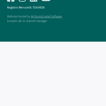
Registro Mercantil: 73349836
Website hosted by
MyTourist Hotel Software.
Europe's all-in channel manager.