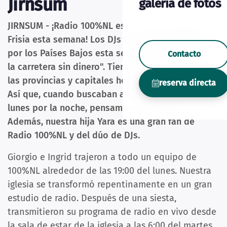
Jirnsum
galería de fotos
JIRNSUM - ¡Radio 100%NL estuvo con nosotros en
Frisia esta semana! Los DJs Giorgio e Ingrid viajan
por los Países Bajos esta semana con el reto "En
Contacto
la carretera sin dinero". Tienen que visitar todas
las provincias y capitales holandesas en 5 días.
reserva directa
Así que, cuando buscaban alojamiento para el
lunes por la noche, pensamos: ¡¿por qué no?!
Además, nuestra hija Yara es una gran fan de
Radio 100%NL y del dúo de DJs.
Giorgio e Ingrid trajeron a todo un equipo de
100%NL alrededor de las 19:00 del lunes. Nuestra
iglesia se transformó repentinamente en un gran
estudio de radio. Después de una siesta,
transmitieron su programa de radio en vivo desde
la sala de estar de la iglesia a las 6:00 del martes.