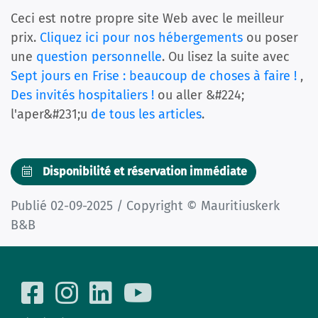
Ceci est notre propre site Web avec le meilleur
prix.
Cliquez ici pour nos hébergements
ou poser
une
question personnelle
. Ou lisez la suite avec
Sept jours en Frise : beaucoup de choses à faire !
,
Des invités hospitaliers !
ou aller &#224;
l'aper&#231;u
de tous les articles
.
Disponibilité et réservation immédiate
Publié 02-09-2025 / Copyright © Mauritiuskerk
B&B