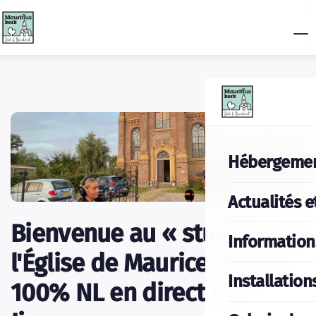
Hébergeme
Actualités e
Bienvenue au « studio » de
Information
l'Église de Maurice : radio
Installation
100% NL en direct de