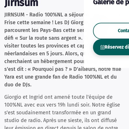
Jirnsum
Galerie de 
JIRNSUM - Radio 100%NL a séjourné chez nous en
Frise cette semaine ! Les DJ Giorgio et Ingrid
parcourent les Pays-Bas cette semaine avec le
Cont
défi « Sur la route sans argent ». Ils doivent
visiter toutes les provinces et capitales
Réservez d
néerlandaises en 5 jours. Alors, quand ils
cherchaient un hébergement pour lundi soir, on
s'est dit : « Pourquoi pas ? » D'ailleurs, notre fille
Yara est une grande fan de Radio 100%NL et du
duo de DJs.
Giorgio et Ingrid ont amené toute l'équipe de
100%NL avec eux vers 19h lundi soir. Notre église
s'est soudainement transformée en un grand
studio de radio. Après une sieste, ils ont diffusé
leur émission en direct depuis le salon de notre