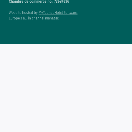
Chambre de commerce no.: 73349836
Website hosted by
MyTourist Hotel Software.
Europe's all-in channel manager.