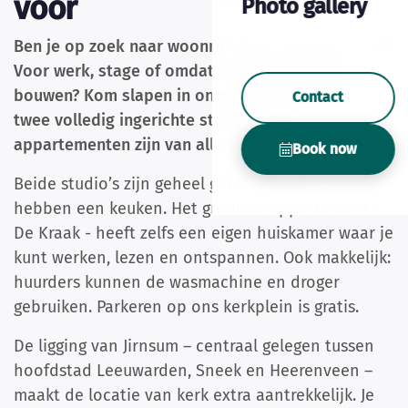
voor
Photo gallery
Ben je op zoek naar woonruimte voor langere tijd?
Voor werk, stage of omdat je een boot laat
bouwen? Kom slapen in onze kerk. We hebben
Contact
twee volledig ingerichte studio’s. De
appartementen zijn van alle gemakken voorzien.
Book now
Beide studio’s zijn geheel gemeubileerd en
hebben een keuken. Het grootste appartement -
De Kraak - heeft zelfs een eigen huiskamer waar je
kunt werken, lezen en ontspannen. Ook makkelijk:
huurders kunnen de wasmachine en droger
gebruiken. Parkeren op ons kerkplein is gratis.
De ligging van Jirnsum – centraal gelegen tussen
hoofdstad Leeuwarden, Sneek en Heerenveen –
maakt de locatie van kerk extra aantrekkelijk. Je