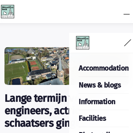
Accommodation
News & blogs
Lange termijn verhuur:
Information
engineers, actrices en
Facilities
schaatsers gingen je al