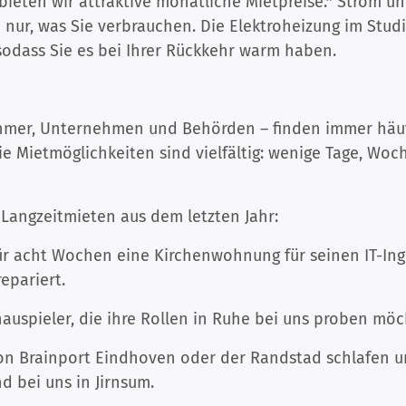
ieten wir attraktive monatliche Mietpreise.* Strom u
 nur, was Sie verbrauchen. Die Elektroheizung im Studi
 sodass Sie es bei Ihrer Rückkehr warm haben.
mer, Unternehmen und Behörden – finden immer häuf
Die Mietmöglichkeiten sind vielfältig: wenige Tage, W
 Langzeitmieten aus dem letzten Jahr:
r acht Wochen eine Kirchenwohnung für seinen IT-Ingen
epariert.
auspieler, die ihre Rollen in Ruhe bei uns proben mö
on Brainport Eindhoven oder der Randstad schlafen u
d bei uns in Jirnsum.