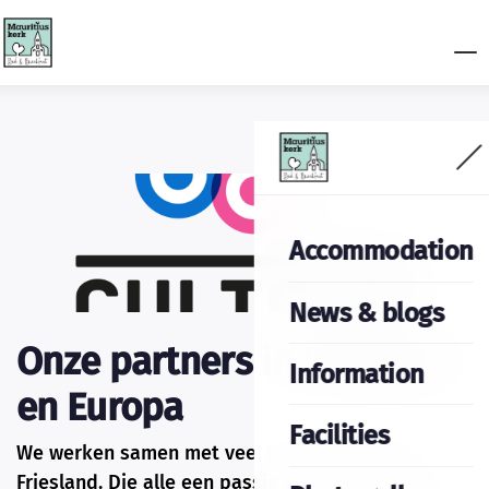
Accommodation
News & blogs
Onze partners in Friesland
Information
en Europa
Facilities
We werken samen met veel lokale partners in
Friesland. Die alle een passie en doel hebben: