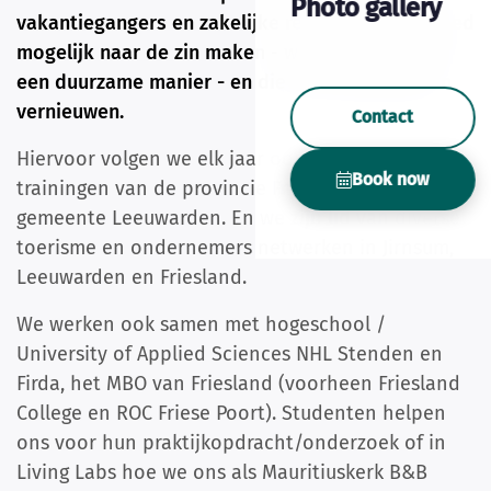
Photo gallery
vakantiegangers en zakelijke reizigers het zo goed
mogelijk naar de zin maken - waar mogelijk op
een duurzame manier - en die zich steeds willen
vernieuwen.
Contact
Hiervoor volgen we elk jaar ook cursussen en
Book now
trainingen van de provincie Frylan en de
gemeente Leeuwarden. En we zijn lid van diverse
toerisme en ondernemers netwerken in Jirnsum,
Leeuwarden en Friesland.
We werken ook samen met hogeschool /
University of Applied Sciences NHL Stenden en
Firda, het MBO van Friesland (voorheen Friesland
College en ROC Friese Poort). Studenten helpen
ons voor hun praktijkopdracht/onderzoek of in
Living Labs hoe we ons als Mauritiuskerk B&B