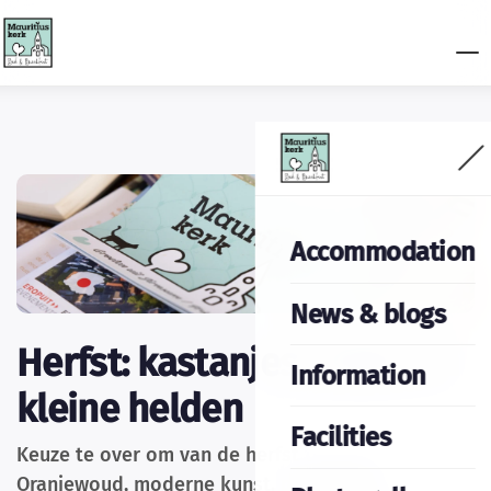
Accommodation
News & blogs
Herfst: kastanjes, kunst en
Information
kleine helden
Facilities
Keuze te over om van de herfst te genieten:
Oranjewoud, moderne kunst, padel of op