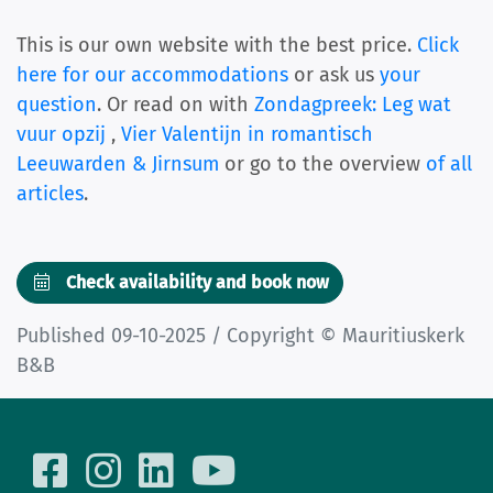
This is our own website with the best price.
Click
here for our accommodations
or ask us
your
question
. Or read on with
Zondagpreek: Leg wat
vuur opzij
,
Vier Valentijn in romantisch
Leeuwarden & Jirnsum
or go to the overview
of all
articles
.
Check availability and book now
Published 09-10-2025 / Copyright © Mauritiuskerk
B&B