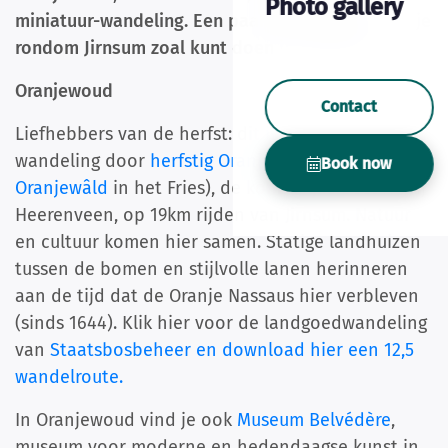
Photo gallery
miniatuur-wandeling. Een paar voorbeelden wat je
rondom Jirnsum zoal kunt doen in de herfst.
Oranjewoud
Contact
Liefhebbers van de herfst: dit is genieten. Een
wandeling door
herfstig Oranjewoud (It
Book now
Oranjewâld
in het Fries), de koninklijke bossen bij
Heerenveen, op 19km rijden van Jirnsum. Natuur
en cultuur komen hier samen. Statige landhuizen
tussen de bomen en stijlvolle lanen herinneren
aan de tijd dat de Oranje Nassaus hier verbleven
(sinds 1644). Klik hier voor de landgoedwandeling
van
Staatsbosbeheer en download hier een 12,5
wandelroute.
In Oranjewoud vind je ook
Museum Belvédère
,
museum voor moderne en hedendaagse kunst in