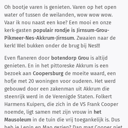
Oh bootje varen is genieten. Varen op het open
water of tussen de weilanden, wow wow wow.
Vaar ik nou naast een koe? Een mooi en onze
kerk-gasten
populair rondje is Jirnsum-Grou-
Pikmeer-Nes-Akkrum-Jirnsum
. Zwaaien naar de
kerk! Wel bukken onder de brug bij Nes!!!
Even flaneren door
botendorp Grou
is altijd
genieten. En in het pittoreske Akkrum is een
bezoek aan
Coopersburg
de moeite waard, een
hofje met 20 woningen voor ouderen. Het werd
gebouwd door een zakenman uit Akkrum die
steenrijk werd in de Verenigde Staten. Folkert
Harmens Kuipers, die zich in de VS Frank Cooper
noemde, ligt samen met zijn vrouw in
het
Mausoleum
in de tuin die vrij toegankelijk is. Dus
heb je Lenin en Mao gezien? Dan mag Cooper niet