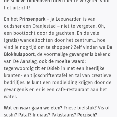
de scheve Oldehoven toren
niet te vergeten voor
het uitzicht!
En het
Prinsenpark
– ja Leeuwarden is van
oudsher een Oranjestad – niet te vergeten. Oh,
een boottocht door de grachten. En de vele
(gratis) wandeltochten door het centrum... hoe
vind je nog tijd om te shoppen? Zelf vinden we
De
Blokhuispoort
, de voormalige gevangenis bekend
van De Aanslag, ook de moeite waard:
tegenwoordig zit er DBieb in met een heerlijke
kranten- en tijdschriftentafel en tal van creatieve
bedrijfjes. Je kunt een rondleiding krijgen door de
gevangenis en er is een cafe-restaurant aan het
water.
Wat en waar gaan we eten?
Friese biefstuk? Vis of
sushi? Patat? Indiaas? Pakistaans?
Perzisch?