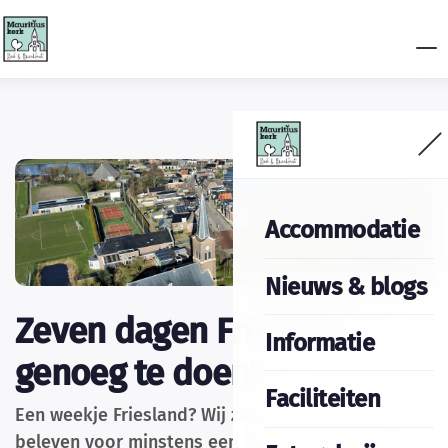
Accommodatie
Nieuws & blogs
Zeven dagen Friesland:
Informatie
genoeg te doen!
Faciliteiten
Een weekje Friesland? Wij zeggen: er is genoeg te
beleven voor minstens een maand! Wil je eerst 7