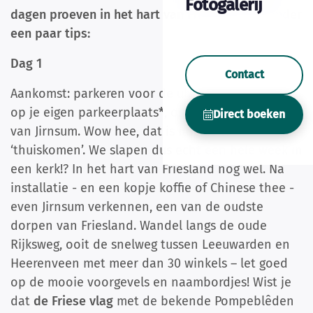
Fotogalerij
dagen proeven in het hart van Friesland, hieronder
een paar tips:
Dag 1
Contact
Aankomst: parkeren voor de uhhh… kerk? Jawel,
op je eigen parkeerplaats
*
, onder de kerktoren
Direct boeken
van Jirnsum. Wow hee, dat is nog eens
‘thuiskomen’. We slapen dus echt een hele week in
een kerk!? In het hart van Friesland nog wel. Na
installatie - en een kopje koffie of Chinese thee -
even Jirnsum verkennen, een van de oudste
dorpen van Friesland. Wandel langs de oude
Rijksweg, ooit de snelweg tussen Leeuwarden en
Heerenveen met meer dan 30 winkels – let goed
op de mooie voorgevels en naambordjes! Wist je
dat
de Friese vlag
met de bekende Pompeblêden