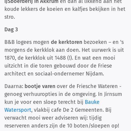
IJSboerderij in Akkrum
en dan al likkend aan het
koude lekkers de koeien en kalfjes bekijken in het
stro.
Dag 3
B&B logees mogen
de kerktoren
bezoeken – en 's
morgens de kerkklok aan doen. Het uurwerk is uit
1870, de kerkklok uit 1488 (!). En wat een mooi
uitzicht in die toren gebouwd door de Friese
architect en sociaal-ondernemer Nijdam.
Daarna:
bootje varen
over de Friesche Wateren -
genoeg verhuuropties in de omgeving. In Jirnsum
kun je voor een sloep terecht bij
Bauke
Watersport
, vlakbij cafe De 2 Gemeenten. Bij
verwacht mooi weer adviseren wij: tijdig
reserveren anders zijn de 10 boten/sloepen op!