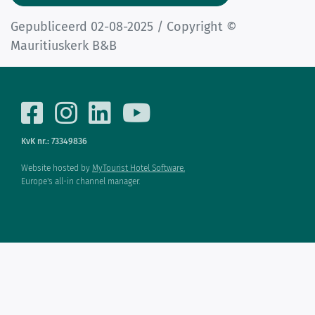
Gepubliceerd 02-08-2025 / Copyright ©
Mauritiuskerk B&B
KvK nr.: 73349836
Website hosted by
MyTourist Hotel Software.
Europe's all-in channel manager.