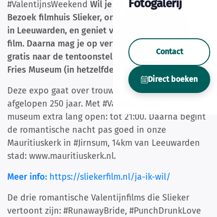
Fotogalerij
#ValentijnsWeekend
Wil je de #liefde vieren?
Bezoek filmhuis Slieker, onze favoriete bioscoop
in Leeuwarden, en geniet van een romantische
film. Daarna mag je op vertoon van je filmticket
Contact
gratis naar de tentoonstelling Ja, ik wil! in het
Fries Museum (in hetzelfde gebouw).
Direct boeken
Deze expo gaat over trouwjurken van de
afgelopen 250 jaar. Met #Valentijnsdag is het
museum extra lang open: tot 21:00. Daarna begint
de romantische nacht pas goed in onze
Mauritiuskerk in #Jirnsum, 14km van Leeuwarden
stad: www.mauritiuskerk.nl.
Meer info:
https://sliekerfilm.nl/ja-ik-wil/
De drie romantische Valentijnfilms die Slieker
vertoont zijn: #RunawayBride, #PunchDrunkLove