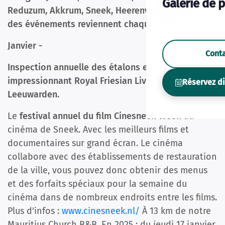
Galerie de 
Reduzum, Akkrum, Sneek, Heerenveen. La plupart
des événements reviennent chaque année.
Janvier -
Cont
Inspection annuelle des étalons et
impressionnant Royal Friesian Live Show à
Réservez d
Leeuwarden.
Le
festival annuel du film Cinesneek Week
au
cinéma de Sneek. Avec les meilleurs films et
documentaires sur grand écran. Le cinéma
collabore avec des établissements de restauration
de la ville, vous pouvez donc obtenir des menus
et des forfaits spéciaux pour la semaine du
cinéma dans de nombreux endroits entre les films.
Plus d'infos :
www.cinesneek.nl/
À 13 km de notre
Mauritius Church B&B. En 2025 : du jeudi 17 janvier