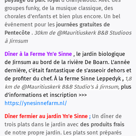
paysage du parc royal
d'Oranjewoud. Avec des
groupes funky, de la musique classique, des
chorales d'enfants et bien plus encore. Un bel
événement pour les
journées gratuites de
Pentecôte
.
30km de @Mauritiuskerk B&B Studioos
à Jirnsum
Dîner à la Ferme Yn'e Sinne
, le jardin biologique
de Jirnsum au bord de la rivière De Boarn. L'année
dernière, c'était fantastique de s'asseoir dehors et
de profiter du chef.
À la ferme Sinne Leppedyk
,
1,8
km de @Mauritiuskerk B&B Studio's à Jirnsum,
plus
d'informations et inscription >>>
https://ynesinnefarm.nl/
Dîner fermier au jardin Yn'e Sinne
;
Un dîner de
trois plats dans le jardin avec
des produits frais
de notre propre jardin. Les plats sont préparés